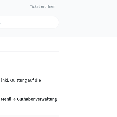
Ticket eröffnen
inkl. Quittung auf die
s
Menü → Guthabenverwaltung