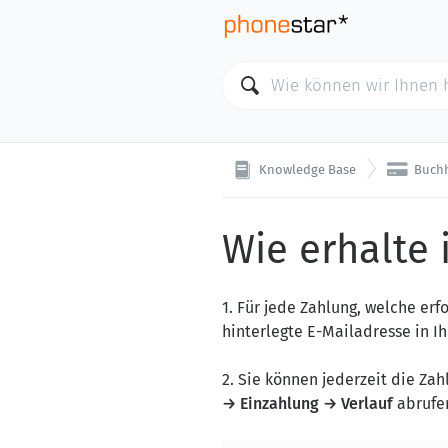

Knowledge Base
Buch
Wie erhalte
1. Für jede Zahlung, welche erf
hinterlegte E-Mailadresse in 
2. Sie können jederzeit die Za
→ Einzahlung → Verlauf
abrufe