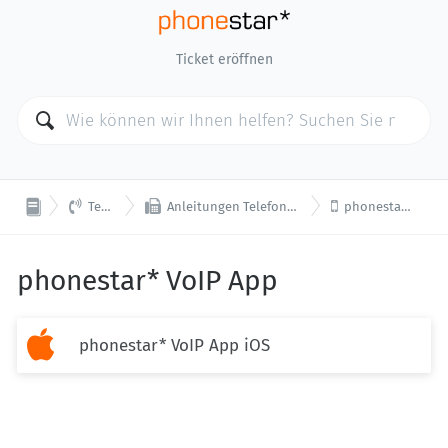
Ticket eröffnen



Telefonie
Anleitungen Telefon / App / Softphone
phonestar* VoIP App
phonestar* VoIP App

phonestar* VoIP App iOS