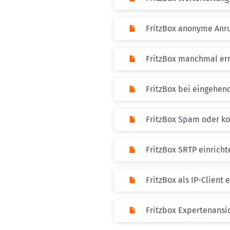
FritzBox anonyme Anru
FritzBox manchmal er
FritzBox bei eingehen
FritzBox Spam oder ko
FritzBox SRTP einricht
FritzBox als IP-Client 
Fritzbox Expertenansi