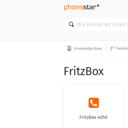

Knowledge Base
Telefo
FritzBox

FritzBox 4050