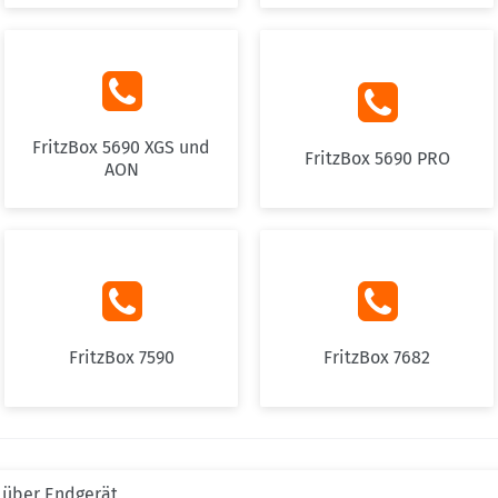


FritzBox 5690 XGS und
FritzBox 5690 PRO
AON


FritzBox 7590
FritzBox 7682
g über Endgerät