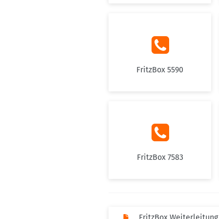

FritzBox 5590

FritzBox 7583
FritzBox Weiterleitun