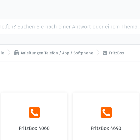


nie
Anleitungen Telefon / App / Softphone
FritzBox


FritzBox 4060
FritzBox 4690